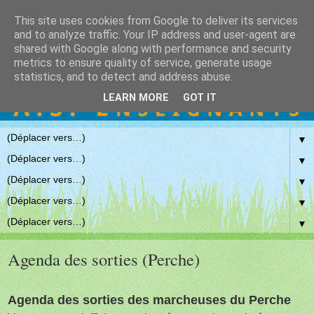
This site uses cookies from Google to deliver its services
and to analyze traffic. Your IP address and user-agent are
shared with Google along with performance and security
metrics to ensure quality of service, generate usage
statistics, and to detect and address abuse.
LEARN MORE
GOT IT
▼
▼
▼
▼
▼
Agenda des sorties (Perche)
Agenda des sorties des marcheuses du Perche