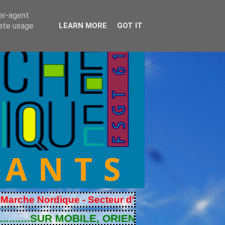
ser-agent
rate usage
LEARN MORE
GOT IT
ordique - Secteur d'Alençon - Secteur du Mêle su
..SUR MOBILE, ORIENTEZ VOTRE ECRAN EN 