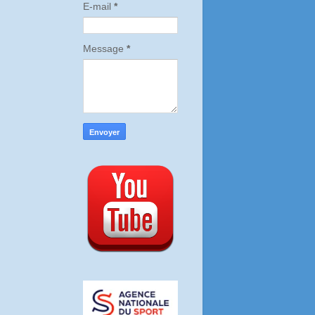
E-mail
*
Message
*