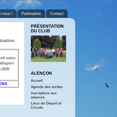
e nous !
Partenaires
Contact
PRÉSENTATION
DU CLUB
tuation.
rit votre
ltisport
e club
ALENÇON
Accueil
IONS
Agenda des sorties
Inscriptions aux
séances
Lieux de Départ et
Circuits