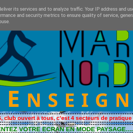
liver its services and to analyze traffic. Your IP address and u
rmance and security metrics to ensure quality of service, gene
buse.
ert à tous, c'est 4 secteurs de pratique Marche N
TRE ECRAN EN MODE PAYSAGE............