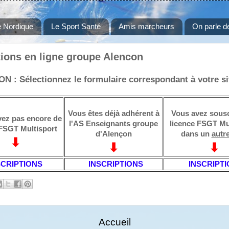
 Nordique
Le Sport Santé
Amis marcheurs
On parle d
tions en ligne groupe Alencon
N : Sélectionnez le formulaire correspondant à votre si
Vous êtes déjà adhérent à
Vous avez sousc
vez pas encore de
l'AS Enseignants groupe
licence FSGT Mu
 FSGT Multisport
d'Alençon
dans un
autr
⬇
⬇
⬇
SCRIPTIONS
INSCRIPTIONS
INSCRIPT
Accueil