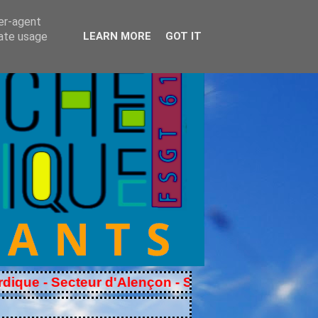
ser-agent
rate usage
LEARN MORE
GOT IT
teur d'Alençon - Secteur du Mêle sur Sarthe, Mam